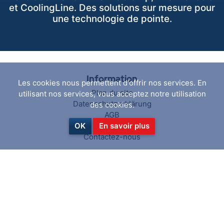
et CoolingLine. Des solutions sur mesure pour
une technologie de pointe.
Information
Les cookies nous permettent d'offrir nos services. En
Plan du site
utilisant nos services, vous acceptez notre utilisation
Datenschutzerklärung
des cookies.
AGB
Über uns
OK
En savoir plus
Contactez-nous
Service client
Rechercher
News activées
Blog
Récemment vus
Comparer les produits