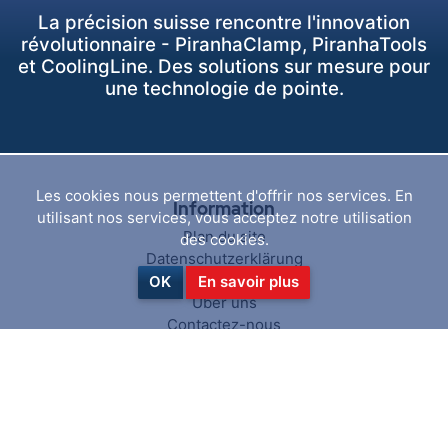
La précision suisse rencontre l'innovation
révolutionnaire - PiranhaClamp, PiranhaTools
et CoolingLine. Des solutions sur mesure pour
une technologie de pointe.
Les cookies nous permettent d'offrir nos services. En
Information
utilisant nos services, vous acceptez notre utilisation
Plan du site
des cookies.
Datenschutzerklärung
AGB
OK
En savoir plus
Über uns
Contactez-nous
Service client
Rechercher
News activées
Blog