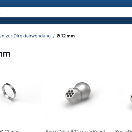
en zur Direktanwendung
Ø 12 mm
 mm
 Ø 12 mm
Spez-Düse 60° kurz - Kugel Ø 12 mm