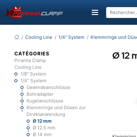
Cooling Line
1/4" System
Klemmringe und Düs
Ø 12
CATÉGORIES
Piranha Clamp
Cooling Line
1/8" System
1/4" System
Gewindeanschlüsse
Bohradapter
Kugelanschlüsse
Klemmringe und Düsen zur
Direktanwendung
Ø 12 mm
Ø 12.5 mm
Ø 14 mm
Klemmring