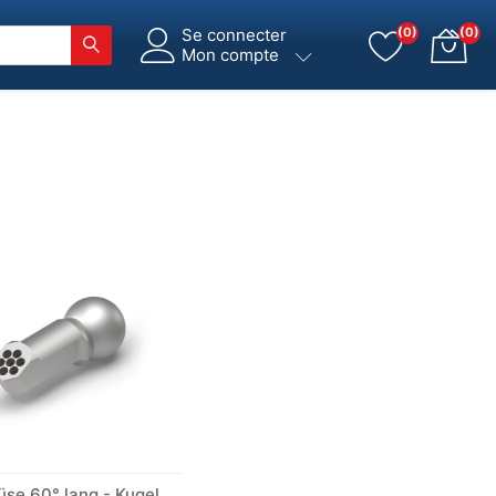
Se connecter
(0)
(0)
Mon compte
Spez-Düse 60° lang - Kugel Ø 12 mm