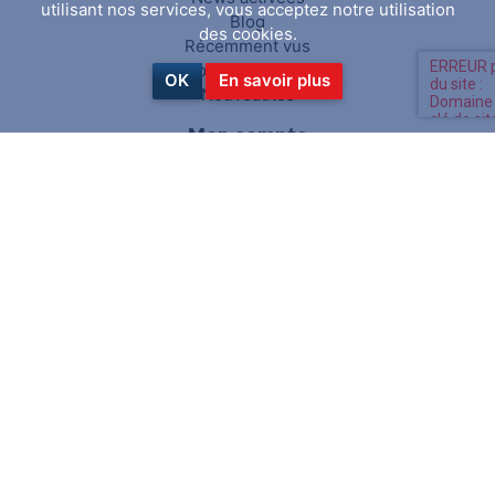
utilisant nos services, vous acceptez notre utilisation
Blog
des cookies.
Récemment vus
Comparer les produits
OK
En savoir plus
Nouveautés
Mon compte
Mon compte
Mes commandes
Mes adresses
Panier
Liste de souhaits
Suivez-nous
Copyright © 2026 PiranhaClamp. Tous
powered by
droits réservés.
nopCommerce