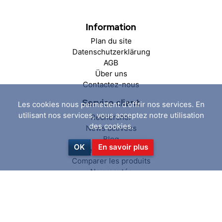
Information
Plan du site
Datenschutzerklärung
AGB
Über uns
Contactez-nous
Service client
Les cookies nous permettent d'offrir nos services. En
utilisant nos services, vous acceptez notre utilisation
Rechercher
des cookies.
News activées
Blog
OK
En savoir plus
Récemment vus
Comparer les produits
Nouveautés
Mon compte
Mon compte
Mes commandes