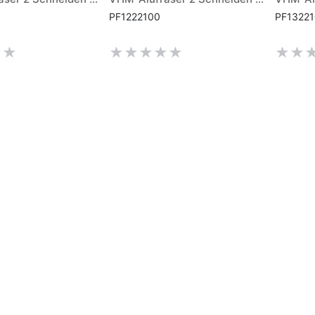
PF1222100
PF1322