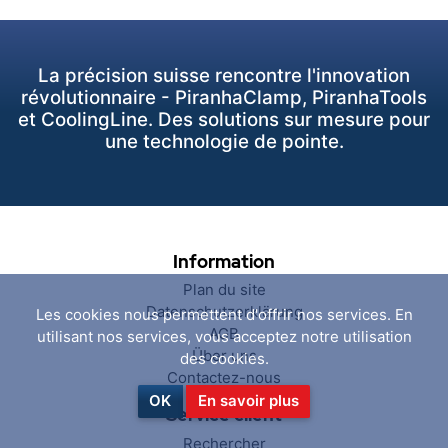
La précision suisse rencontre l'innovation
révolutionnaire - PiranhaClamp, PiranhaTools
et CoolingLine. Des solutions sur mesure pour
une technologie de pointe.
Information
Plan du site
Datenschutzerklärung
Les cookies nous permettent d'offrir nos services. En
AGB
utilisant nos services, vous acceptez notre utilisation
Über uns
des cookies.
Contactez-nous
OK
En savoir plus
Service client
Rechercher