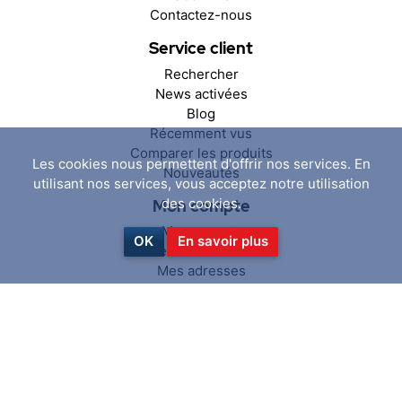
Contactez-nous
Service client
Rechercher
News activées
Blog
Récemment vus
Comparer les produits
Les cookies nous permettent d'offrir nos services. En
Nouveautés
utilisant nos services, vous acceptez notre utilisation
des cookies.
Mon compte
Mon compte
OK
En savoir plus
Mes commandes
Mes adresses
Panier
Liste de souhaits
Suivez-nous