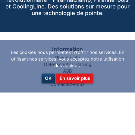
et CoolingLine. Des solutions sur mesure pour
une technologie de pointe.
Information
Les cookies nous permettent d'offrir nos services. En
Plan du site
utilisant nos services, vous acceptez notre utilisation
Datenschutzerklärung
des cookies.
AGB
Über uns
OK
En savoir plus
Contactez-nous
Service client
Rechercher
News activées
Blog
Récemment vus
Comparer les produits