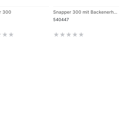
r 300
Snapper 300 mit Backenerhöhung +10mm
540447