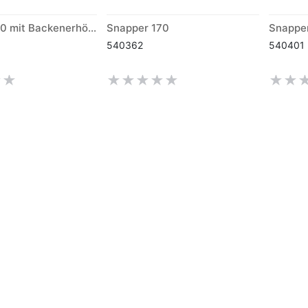
Snapper 170 mit Backenerhöhung +10mm
Snapper 170
Snappe
540362
540401