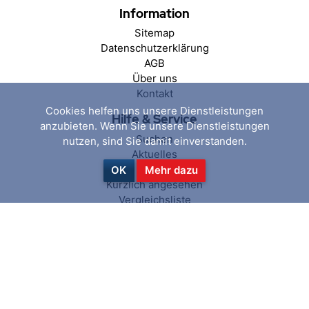
Information
Sitemap
Datenschutzerklärung
AGB
Über uns
Kontakt
Cookies helfen uns unsere Dienstleistungen
Hilfe & Service
anzubieten. Wenn Sie unsere Dienstleistungen
Suchen
nutzen, sind Sie damit einverstanden.
Aktuelles
Blog
OK
Mehr dazu
Kürzlich angesehen
Vergleichsliste
Produkte
Mein Konto
Mein Konto
Aufträge
Adressen
Warenkorb