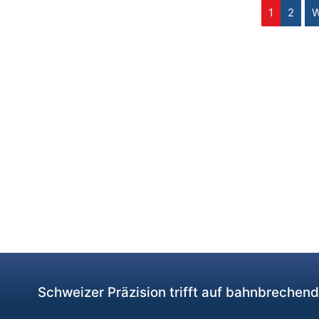
1
2
W
Schweizer Präzision trifft auf bahnbrechen