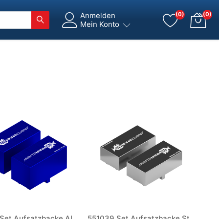
Anmelden
(0)
(0)
Mein Konto
551019 Set Aufsatzbacke ALU L (170)
551039 Set Aufsatzbacke Stahl weich S (170)