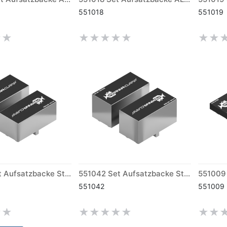
551018
551019
551033 Set Aufsatzbacke Stahl weich M (170)
551042 Set Aufsatzbacke Stahl weich L (170)
551042
551009