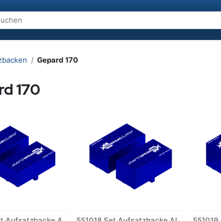
zbacken
Gepard 170
rd 170
540443 Set Aufsatzbacke ALU S (170)
551018 Set Aufsatzbacke ALU M (170)