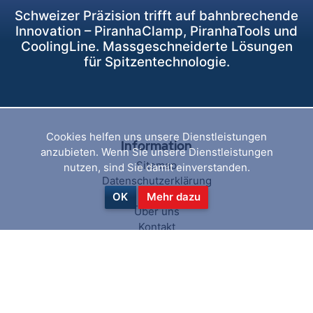
Schweizer Präzision trifft auf bahnbrechende
Innovation – PiranhaClamp, PiranhaTools und
CoolingLine. Massgeschneiderte Lösungen
für Spitzentechnologie.
Cookies helfen uns unsere Dienstleistungen
Information
anzubieten. Wenn Sie unsere Dienstleistungen
Sitemap
nutzen, sind Sie damit einverstanden.
Datenschutzerklärung
AGB
OK
Mehr dazu
Über uns
Kontakt
Hilfe & Service
Suchen
Aktuelles
Blog