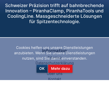
Schweizer Präzision trifft auf bahnbrechende
Innovation – PiranhaClamp, PiranhaTools und
CoolingLine. Massgeschneiderte Lösungen
für Spitzentechnologie.
Cookies helfen uns unsere Dienstleistungen
Information
anzubieten. Wenn Sie unsere Dienstleistungen
Sitemap
nutzen, sind Sie damit einverstanden.
Datenschutzerklärung
AGB
OK
Mehr dazu
Über uns
Kontakt
Hilfe & Service
Suchen
Aktuelles
Blog