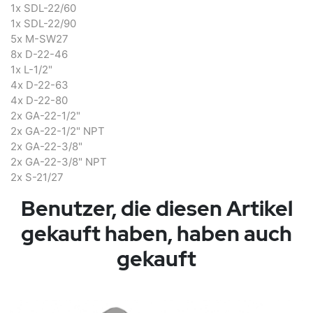
1x SDL-22/60
1x SDL-22/90
5x M-SW27
8x D-22-46
1x L-1/2"
4x D-22-63
4x D-22-80
2x GA-22-1/2"
2x GA-22-1/2" NPT
2x GA-22-3/8"
2x GA-22-3/8" NPT
2x S-21/27
Benutzer, die diesen Artikel
gekauft haben, haben auch
gekauft